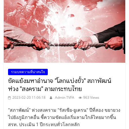
รวมบทความที่น่าสนใจ
ขัดแย้งมหาอำนาจ "โลกแบ่งขั้ว" สภาพัฒน์
ห่วง "สงคราม" ลามกระทบไทย
2023-02-20 11:06:18
Admin TVFA
963 Views
"สภาพัฒน์" ห่วงสงคราม "รัสเซีย-ยูเครน" ปีที่สอง ขยายวง
ไปยังภูมิภาคอื่น ชี้ความขัดแย้งเริ่มลามใกล้ไทยมากขึ้น
สรท. ประเมิน 1 ปีกระทบทั่วโลกหลัก