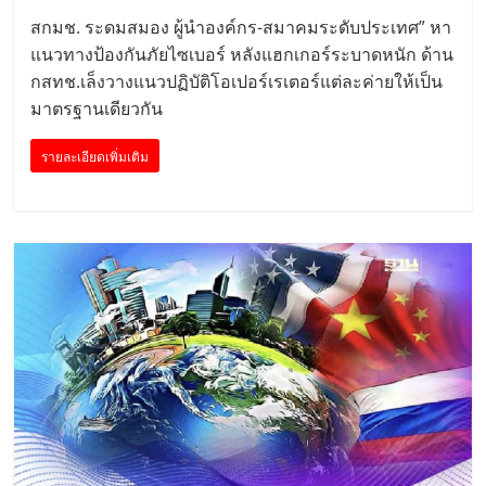
สกมช. ระดมสมอง ผู้นำองค์กร-สมาคมระดับประเทศ” หา
แนวทางป้องกันภัยไซเบอร์ หลังแฮกเกอร์ระบาดหนัก ด้าน
กสทช.เล็งวางแนวปฏิบัติโอเปอร์เรเตอร์แต่ละค่ายให้เป็น
มาตรฐานเดียวกัน
รายละเอียดเพิ่มเติม