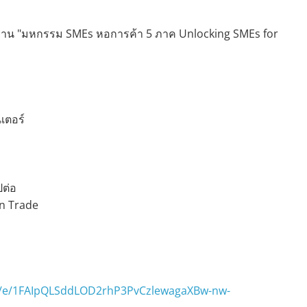
มงาน "มหกรรม SMEs หอการค้า 5 ภาค Unlocking SMEs for
เตอร์
ปต่อ
rn Trade
/d/e/1FAIpQLSddLOD2rhP3PvCzlewagaXBw-nw-