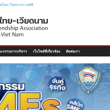
ไทย-เวียดนามร่วมพิธี
ิตติมศักดิ์เวียดนาม
ภูเก็ต และงานสัมมนา
nect Forum ..
ักศึกษาเวียดนาม
ตรภาษาอังกฤษเร่งรัด
ตรภาพไทย-เวียดนาม
ามนายกรัฐมนตรีและ
ะกรรมการบริหาร
เว็บไซต์ที่เกี่ยวข้อง
ติดต่อเรา
ารกระทรวงมหาดไทย
อย่างเป็นทางการ..
ไทย ร่วมแสดงวิสัยทัศน์
–Vietnam Business
ฉลิมฉลอง 50 ปีความ
ทูต..
่วมพิธีเปิดนิทรรศการ
ies: Celebrating 50
iland-Viet Nam
lations”..