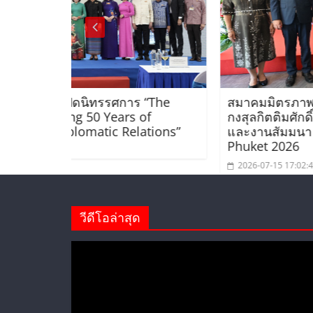
การ “The
สมาคมมิตรภาพไทย-เวียดนามร่วมพิธีเ
rs of
กงสุลกิตติมศักดิ์เวียดนามประจำจังหวัด
elations”
และงานสัมมนา Viet Nam Connect F
Phuket 2026
2026-07-15 17:02:45
วีดีโอล่าสุด