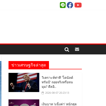
ข่าวเศรษฐกิจล่าสุด
วิเคราะห์ท่าที 'โดนัลด์
ทรัมป์' ถอยจริงหรือจน
มุม? ดีลอิ..
2026-08-07 20:23:13
เงินบาท ‘แข็งค่า’ หนักสุด