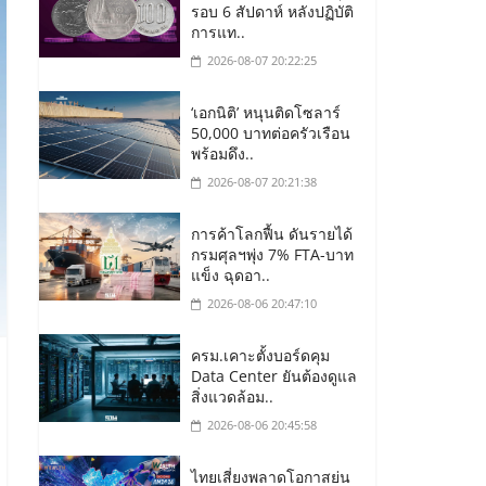
รอบ 6 สัปดาห์ หลังปฏิบัติ
การแท..
2026-08-07 20:22:25
‘เอกนิติ’ หนุนติดโซลาร์
50,000 บาทต่อครัวเรือน
พร้อมดึง..
2026-08-07 20:21:38
การค้าโลกฟื้น ดันรายได้
กรมศุลฯพุ่ง 7% FTA-บาท
แข็ง ฉุดอา..
2026-08-06 20:47:10
ครม.เคาะตั้งบอร์ดคุม
Data Center ยันต้องดูแล
สิ่งแวดล้อม..
2026-08-06 20:45:58
ไทยเสี่ยงพลาดโอกาสย่น