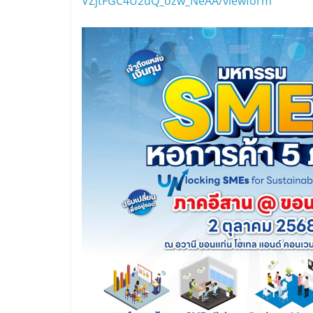
VZjtFGC4U2uQ_ozw_NeAA/viewform