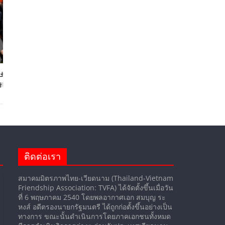
นายกสมาคมมิตรภาพไทย-เวียดนาม ร่วมคณะ
ติดตามนายกรัฐมนตรีและรัฐมนตรีว่าการ
กระทรวงมหาดไทยเยือนเวียดนามอย่างเป็น
ทางการ
2026-06-10 21:34:11
ติดต่อเรา
สมาคมมิตรภาพไทย-เวียดนาม (Thailand-Vietnam
Friendship Association: TVFA) ได้จัดตั้งขึ้นเมื่อวัน
ที่ 6 พฤษภาคม 2540 โดยพลอากาศเอก สมบุญ ระ
หงส์ อดีตรองนายกรัฐมนตรี ได้ถูกก่อตั้งขึ้นอย่างเป็น
ทางการ ขณะนั้นดำเนินการโดยภาคเอกชนทั้งหมด