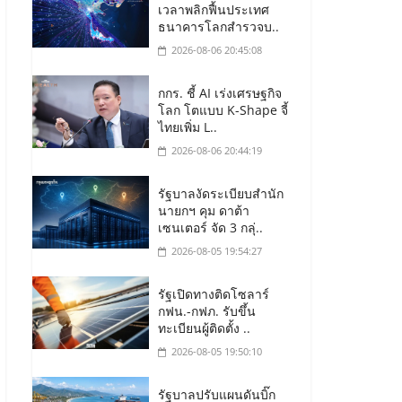
เวลาพลิกฟื้นประเทศ
ธนาคารโลกสำรวจบ..
2026-08-06 20:45:08
กกร. ชี้ AI เร่งเศรษฐกิจ
โลก โตแบบ K-Shape จี้
ไทยเพิ่ม L..
2026-08-06 20:44:19
รัฐบาลงัดระเบียบสำนัก
นายกฯ คุม ดาต้า
เซนเตอร์ จัด 3 กลุ่..
2026-08-05 19:54:27
รัฐเปิดทางติดโซลาร์
กฟน.-กฟภ. รับขึ้น
ทะเบียนผู้ติดตั้ง ..
2026-08-05 19:50:10
รัฐบาลปรับแผนดันบิ๊ก