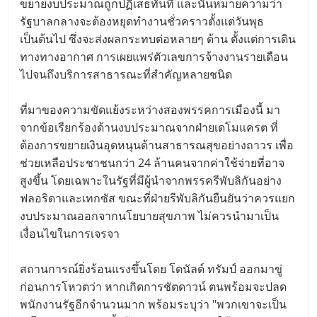
ขยายงบประมาณถูกปฏิเสธทันที และนั่นหมายความว่า
รัฐบาลกลางจะต้องหยุดทำงานชั่วคราวตั้งแต่วันพุธ
เป็นต้นไป ซึ่งจะส่งผลกระทบต่อหลายๆ ด้าน ตั้งแต่การเดิน
ทางทางอากาศ การเผยแพร่ตัวเลขการจ้างงานรายเดือน
ไปจนถึงบริการสาธารณะที่สำคัญหลายชนิด
ที่มาของความขัดแย้งระหว่างสองพรรคการเมืองนี้ มา
จากข้อเรียกร้องด้านงบประมาณจากฝ่ายเดโมแครต ที่
ต้องการขยายเงินอุดหนุนด้านสาธารณสุขอย่างถาวร เพื่อ
ช่วยเหลือประชาชนกว่า 24 ล้านคนจากค่าใช้จ่ายที่อาจ
สูงขึ้น โดยเฉพาะในรัฐที่มีผู้นำจากพรรครีพับลิกันอย่าง
ฟลอริดาและเทกซัส ขณะที่ฝ่ายรีพับลิกันยืนยันว่าควรแยก
งบประมาณออกจากนโยบายสุขภาพ ไม่ควรนำมาเป็น
เงื่อนไขในการเจรจา
สถานการณ์ยิ่งร้อนแรงขึ้นโดย โดนัลด์ ทรัมป์ ออกมาขู่
ก่อนการโหวตว่า หากเกิดการชัตดาวน์ ตนพร้อมจะปลด
พนักงานรัฐอีกจำนวนมาก พร้อมระบุว่า "พวกเขาจะเป็น