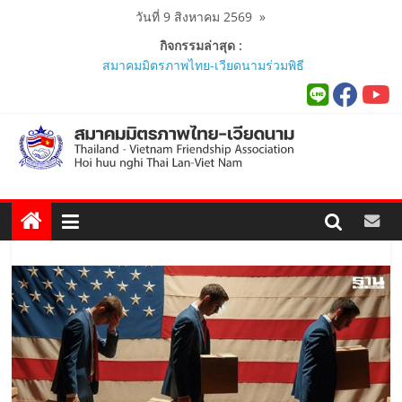
Skip
วันที่ 9 สิงหาคม 2569
»
to
กิจกรรมล่าสุด :
content
สมาคมมิตรภาพไทย-เวียดนามร่วมพิธี
เปิดสถานกงสุลกิตติมศักดิ์เวียดนาม
ประจำจังหวัดภูเก็ต และงานสัมมนา
Viet Nam Connect Forum ..
สมาคมร่วมนำนักศึกษาเวียดนาม
โครงการหลักสูตรภาษาอังกฤษเร่งรัด
ศึกษาดูงาน..
นายกสมาคมมิตรภาพไทย-เวียดนาม
ร่วมคณะติดตามนายกรัฐมนตรีและ
รัฐมนตรีว่าการกระทรวงมหาดไทย
เยือนเวียดนามอย่างเป็นทางการ..
ผู้นำเวียดนาม-ไทย ร่วมแสดงวิสัยทัศน์
งาน Thailand–Vietnam Business
Forum 2026 เฉลิมฉลอง 50 ปีความ
สัมพันธ์ทางการทูต..
นายกสมาคมฯ ร่วมพิธีเปิดนิทรรศการ
“The Woven Ties: Celebrating 50
Years of Thailand-Viet Nam