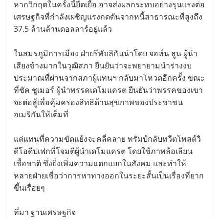
หากวิกฤตในครั้งนี้ยืดเยื้อ อาจส่งผลกระทบอย่างรุนแรงต่อ
เศรษฐกิจที่กำลังเผชิญแรงกดดันจากหนี้สาธารณะที่สูงถึง
37.5 ล้านล้านดอลลาร์อยู่แล้ว
ในสมรภูมิการเมือง ฝ่ายรีพับลิกันนำโดย จอห์น ธูน ผู้นำ
เสียงข้างมากในวุฒิสภา ยืนยันว่าจะพยายามนำร่างงบ
ประมาณที่ผ่านจากสภาผู้แทนฯ กลับมาโหวตอีกครั้ง ขณะ
ที่ชัค ชูเมอร์ ผู้นำพรรคเดโมแครต ยืนยันว่าพรรคของเขา
จะต่อสู้เพื่อคุ้มครองสิทธิด้านสุขภาพของประชาชน
อเมริกันให้เต็มที่
แต่แทนที่ความขัดแย้งจะคลี่คลาย ทรัมป์กลับทวีตโพสต์วิ
ดีโอดีปเฟกที่โจมตีผู้นำเดโมแครต โดยใช้ภาพล้อเลียน
เชื้อชาติ ซึ่งยิ่งเพิ่มความแตกแยกในสังคม และทำให้
หลายฝ่ายเชื่อว่าการหาทางออกในระยะสั้นเป็นเรื่องที่ยาก
ขึ้นเรื่อยๆ
ที่มา ฐานเศรษฐกิจ