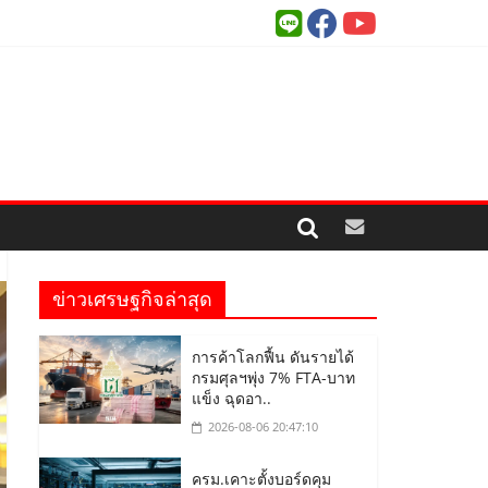
ข่าวเศรษฐกิจล่าสุด
การค้าโลกฟื้น ดันรายได้
กรมศุลฯพุ่ง 7% FTA-บาท
แข็ง ฉุดอา..
2026-08-06 20:47:10
ครม.เคาะตั้งบอร์ดคุม