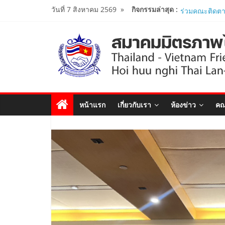
Skip
วันที่ 7 สิงหาคม 2569
»
กิจกรรมล่าสุด :
ผู้นำเวียดนาม-
to
งาน Thailand
Forum 2026 เ
content
สัมพันธ์ทางการ
สมาคมมิตรภา
หารือกับ เอก
สังคมนิยมเวี
..
สมาคมมิตรภาพ
หน้าแรก
เกี่ยวกับเรา
ห้องข่าว
คณ
เปิดสถานกงสุลก
ประจำจังหวัด
Viet Nam Con
สมาคมร่วมนำน
โครงการหลักสู
ศึกษาดูงาน..
นายกสมาคมมิ
ร่วมคณะติดต
รัฐมนตรีว่าก
เยือนเวียดนาม