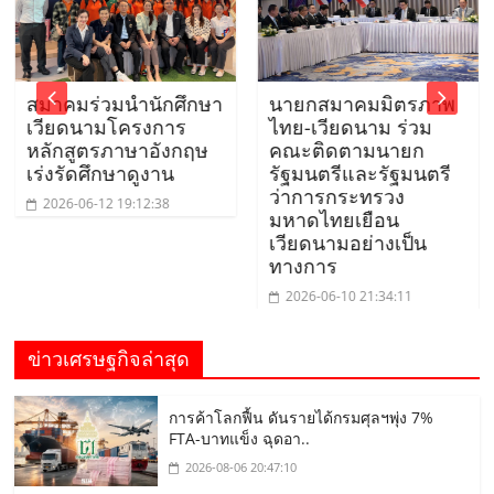
สมาคมร่วมนำนักศึกษา
นายกสมาคมมิตรภาพ
ผ
เวียดนามโครงการ
ไทย-เวียดนาม ร่วม
ร
หลักสูตรภาษาอังกฤษ
คณะติดตามนายก
เร่งรัดศึกษาดูงาน
รัฐมนตรีและรัฐมนตรี
ว่าการกระทรวง
2
2026-06-12 19:12:38
มหาดไทยเยือน
ค
เวียดนามอย่างเป็น
ท
ทางการ
2026-06-10 21:34:11
ข่าวเศรษฐกิจล่าสุด
การค้าโลกฟื้น ดันรายได้กรมศุลฯพุ่ง 7%
FTA-บาทแข็ง ฉุดอา..
2026-08-06 20:47:10