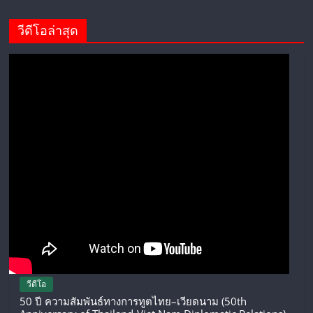
วีดีโอล่าสุด
วีดีโอ
50 ปี ความสัมพันธ์ทางการทูตไทย–เวียดนาม (50th