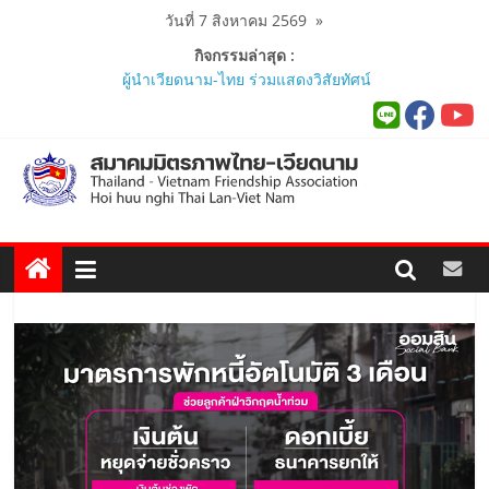
Skip
วันที่ 7 สิงหาคม 2569
»
to
กิจกรรมล่าสุด :
content
ผู้นำเวียดนาม-ไทย ร่วมแสดงวิสัยทัศน์
งาน Thailand–Vietnam Business
Forum 2026 เฉลิมฉลอง 50 ปีความ
สัมพันธ์ทางการทูต..
สมาคมมิตรภาพไทย-เวียดนาม ประชุม
หารือกับ เอกอัครราชทูตสาธารณรัฐ
สังคมนิยมเวียดนาม ประจำประเทศไทย
..
สมาคมมิตรภาพไทย-เวียดนามร่วมพิธี
เปิดสถานกงสุลกิตติมศักดิ์เวียดนาม
ประจำจังหวัดภูเก็ต และงานสัมมนา
Viet Nam Connect Forum ..
สมาคมร่วมนำนักศึกษาเวียดนาม
โครงการหลักสูตรภาษาอังกฤษเร่งรัด
ศึกษาดูงาน..
นายกสมาคมมิตรภาพไทย-เวียดนาม
ร่วมคณะติดตามนายกรัฐมนตรีและ
รัฐมนตรีว่าการกระทรวงมหาดไทย