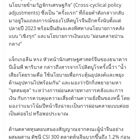
นโยบายข้ามวัฏจักรเศรษฐกิจ" (Cross-cyclical policy
adjustments) ซึ่งเป็น "ครั้งแรก" ที่ถ้อยคำดังกล่าวกลับ
มาอยู่ในแถลงการณ์ของโปลิตบูโรจีนอีกครั้งนับตั้งแต่
ปลายปี 2023 พร้อมยืนยันจะคงทิศทางนโยบายการคลัง
แบบ “เชิงรุก” และนโยบายการเงินแบบ “ผ่อนคลายปาน
กลาง”
แจ็กเกอลีน หรง หัวหน้านักเศรษฐศาสตร์จีนของธนาคาร
บีเอ็นพี พาริบาส กล่าวถึงสารจากโปลิตบูโรครั้งนี้ว่า “น้ำ
เสียงโดยรวมคือ ใช้นโยบายเพื่อกระตุ้นอุปสงค์และพยุง
ด้านอุปทานไปพร้อมกัน” และมองว่าปักกิ่งพยายามหา
"จุดสมดุล" ระหว่างการผ่อนคลายทางการคลังและการ
เงิน กับการควบคุมความเสี่ยงด้านความยั่งยืนของหนี้ โดย
มองว่าแนวโน้มปีหน้าจึงน่าจะเป็นการผ่อนคลายแบบค่อย
เป็นค่อยไป หรือพอประมาณ
ด้านตลาดทุนตอบสนองสัญญาณจากคณะผู้นำจีนอย่าง
ผสมผสาน ดัชนี CSI 300 ตลาดหุ้นจีนบวกขึ้นถึง 1.2% ก่อน