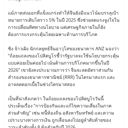
แม้ภาคส่งออกที่แข็งแกร่งทำให้จีนยังมีแนวโน้มบรรลุเป้า
หมายการเติบโตราว 5% ในปี 2025 ซึ่งช่วยลดแรงจูงใจใน
การเปลี่ยนทิศทางนโยบาย แต่เศรษฐกิจภายในก็ยัง
ต้องการแรงกระตุ้นโดยเฉพาะด้านการบริโภค
ซิง จ้าวเผิง นักกลยุทธ์จีนอาวุโสของธนาคาร ANZ มองว่า
“ถ้อยแถลงของโปลิตบูโรชี้ว่ารัฐบาลจะใช้นโยบายกระตุ้น
แบบค่อยเป็นค่อยไป เน้นด้านการบริโภคมากขึ้นในปี
2026” เขายังคงประมาณการว่า จีนจะลดอัตราส่วนกัน
สำรองของธนาคารพาณิชย์ (RRR) ในไตรมาสแรก และ
อาจลดดอกเบี้ยในช่วงไตรมาสสอง
เป็นที่น่าสังเกตว่า ในถ้อยแถลงของโปลิตบูโรวันนี้
ประเด็นเรื่อง “การป้องกันและแก้ไขความเสี่ยงในภาค
ส่วนสำคัญ” เช่น หนี้ท้องถิ่น อสังหาริมทรัพย์ และความ
เปราะบางทางการเงิน ถูกเลื่อนลงไปอยู่ลำดับท้ายของ
วาระสำคัญทั้ง 8 ข้อสำหรับปี 2026