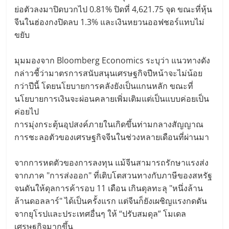
ย่อตัวลงมาปิดบวกไป 0.81% ปิดที่ 4,621.75 จุด ขณะที่หุ้น
จีนในฮ่องกงปิดลบ 1.3% และเงินหยวนออฟชอร์แทบไม่
ขยับ
มุมมองจาก Bloomberg Economics ระบุว่า แนวทางดัง
กล่าวชี้ว่ามาตรการสนับสนุนเศรษฐกิจปีหน้าจะไม่น้อย
กว่าปีนี้ โดยนโยบายการคลังยังเป็นแกนหลัก ขณะที่
นโยบายการเงินจะผ่อนคลายเพิ่มเติมแต่เป็นแบบค่อยเป็น
ค่อยไป
การมุ่งกระตุ้นอุปสงค์ภายในเกิดขึ้นท่ามกลางสัญญาณ
การชะลอตัวของเศรษฐกิจจีนในช่วงหลายเดือนที่ผ่านมา
จากการหดตัวของการลงทุน แม้จีนสามารถรักษาแรงส่ง
จากภาค "การส่งออก" ที่เติบโตสวนทางกับภาษีของสหรัฐ
จนดันให้ดุลการค้ารอบ 11 เดือน เกินดุลทะลุ "หนึ่งล้าน
ล้านดอลลาร์" ได้เป็นครั้งแรก แต่จีนก็ยังเผชิญแรงกดดัน
จากยุโรปและประเทศอื่นๆ ให้ “ปรับสมดุล” โมเดล
เศรษฐกิจมากขึ้น