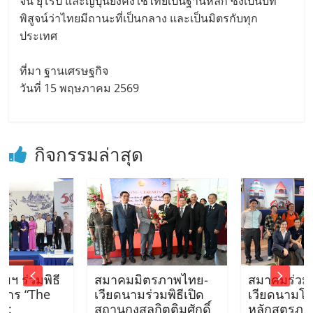
จีน ยุโรป และญี่ปุ่นยังคงใช้ไทยเป็นฐานหลัก ซึ่งเป็นบท
พิสูจน์ว่าไทยมีถานะที่เป็นกลาง และเป็นมิตรกับทุก
ประเทศ
ที่มา ฐานเศรษฐกิจ
วันที่ 15 พฤษภาคม 2569
กิจกรรมล่าสุด
ิธี
สมาคมมิตรภาพไทย-
สมาคมร่วมนำนักศึ
he
เวียดนามร่วมพิธีเปิด
เวียดนามโครงการ
สถานกงสุลกิตติมศักดิ์
หลักสูตรภาษาอังก