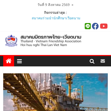
Skip
วันที่ 9 สิงหาคม 2569
»
to
กิจกรรมล่าสุด :
content
สมาคมร่วมนำนักศึกษาเวียดนาม
โครงการหลักสูตรภาษาอังกฤษเร่งรัด
ศึกษาดูงาน..
นายกสมาคมมิตรภาพไทย-เวียดนาม
ร่วมคณะติดตามนายกรัฐมนตรีและ
รัฐมนตรีว่าการกระทรวงมหาดไทย
เยือนเวียดนามอย่างเป็นทางการ..
ผู้นำเวียดนาม-ไทย ร่วมแสดงวิสัยทัศน์
งาน Thailand–Vietnam Business
Forum 2026 เฉลิมฉลอง 50 ปีความ
สัมพันธ์ทางการทูต..
นายกสมาคมฯ ร่วมพิธีเปิดนิทรรศการ
“The Woven Ties: Celebrating 50
Years of Thailand-Viet Nam
Diplomatic Relations”..
สมาคมมิตรภาพไทย-เวียดนามร่วมพิธี
เปิดสถานกงสุลกิตติมศักดิ์เวียดนาม
ประจำจังหวัดภูเก็ต และงานสัมมนา