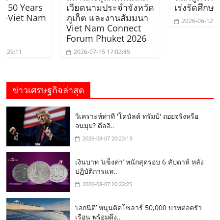
ars
เวียดนามประจำจังหวัด
เร่งรัดศึกษาดูงาน
 Nam
ภูเก็ต และงานสัมมนา
2026-06-12 19:12:38
Viet Nam Connect
Forum Phuket 2026
2026-07-15 17:02:45
ข่าวเศรษฐกิจล่าสุด
วิเคราะห์ท่าที 'โดนัลด์ ทรัมป์' ถอยจริงหรือ
จนมุม? ดีลอิ..
2026-08-07 20:23:13
เงินบาท ‘แข็งค่า’ หนักสุดรอบ 6 สัปดาห์ หลัง
ปฏิบัติการแท..
2026-08-07 20:22:25
‘เอกนิติ’ หนุนติดโซลาร์ 50,000 บาทต่อครัว
เรือน พร้อมดึง..