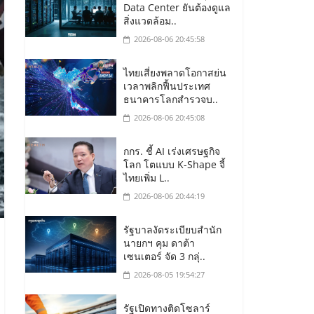
Data Center ยันต้องดูแล
สิ่งแวดล้อม..
2026-08-06 20:45:58
ไทยเสี่ยงพลาดโอกาสย่น
เวลาพลิกฟื้นประเทศ
ธนาคารโลกสำรวจบ..
2026-08-06 20:45:08
กกร. ชี้ AI เร่งเศรษฐกิจ
โลก โตแบบ K-Shape จี้
ไทยเพิ่ม L..
2026-08-06 20:44:19
รัฐบาลงัดระเบียบสำนัก
นายกฯ คุม ดาต้า
เซนเตอร์ จัด 3 กลุ่..
2026-08-05 19:54:27
รัฐเปิดทางติดโซลาร์