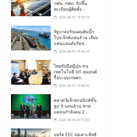
กฟน.-กฟภ. รับขึ้น
ทะเบียนผู้ติดตั้ง ..
2026-08-05 19:50:10
รัฐบาลปรับแผนดันบิ๊ก
โปรเจ็กต์แสนล้าน เสียบ
แทนแลนด์บริดจ..
2026-08-05 19:49:24
ไทยจับมือญี่ปุ่น ขน
เทคโนโลยี IoT-หุ่นยนต์
รื้อระบบเกษตร..
2026-08-05 19:48:35
ตลาด'อิเล็กทรอนิกส์ขั้น
สูง' 9 แสนล้าน ฃาด
แคลนกำลังคน 2 ..
2026-08-04 20:17:50
บอร์ด EEC จ่อเคาะสิทธิ