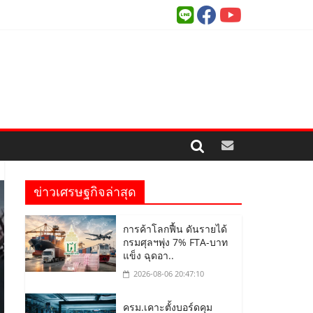
ข่าวเศรษฐกิจล่าสุด
การค้าโลกฟื้น ดันรายได้
กรมศุลฯพุ่ง 7% FTA-บาท
แข็ง ฉุดอา..
2026-08-06 20:47:10
ครม.เคาะตั้งบอร์ดคุม