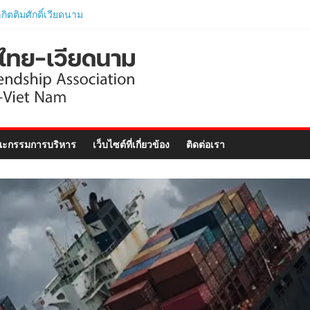
ักศึกษาเวียดนาม
ตรภาษาอังกฤษเร่งรัด
ตรภาพไทย-เวียดนาม
ามนายกรัฐมนตรีและ
ารกระทรวงมหาดไทย
อย่างเป็นทางการ..
ไทย ร่วมแสดงวิสัยทัศน์
–Vietnam Business
ะกรรมการบริหาร
เว็บไซต์ที่เกี่ยวข้อง
ติดต่อเรา
ฉลิมฉลอง 50 ปีความ
ทูต..
พไทย-เวียดนาม ประชุม
อัครราชทูตสาธารณรัฐ
ยดนาม ประจำประเทศไทย
ไทย-เวียดนามร่วมพิธี
ิตติมศักดิ์เวียดนาม
ภูเก็ต และงานสัมมนา
nect Forum ..