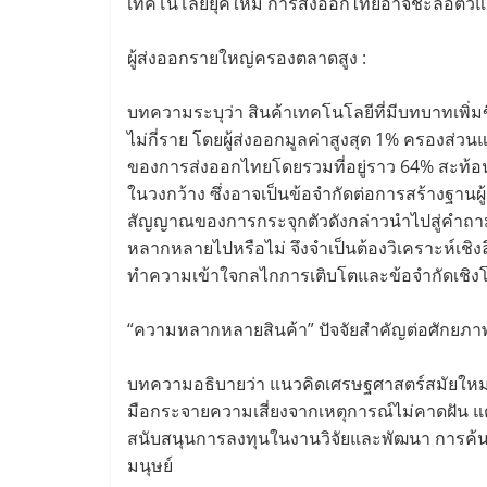
เทคโนโลยียุคใหม่ การส่งออกไทยอาจชะลอตัว
ผู้ส่งออกรายใหญ่ครองตลาดสูง :
บทความระบุว่า สินค้าเทคโนโลยีที่มีบทบาทเพิ่มข
ไม่กี่ราย โดยผู้ส่งออกมูลค่าสูงสุด 1% ครองส่ว
ของการส่งออกไทยโดยรวมที่อยู่ราว 64% สะท้
ในวงกว้าง ซึ่งอาจเป็นข้อจำกัดต่อการสร้างฐานผู
สัญญาณของการกระจุกตัวดังกล่าวนำไปสู่คำถา
หลากหลายไปหรือไม่ จึงจำเป็นต้องวิเคราะห์เชิง
ทำความเข้าใจกลไกการเติบโตและข้อจำกัดเชิง
“ความหลากหลายสินค้า” ปัจจัยสำคัญต่อศักยภาพ
บทความอธิบายว่า แนวคิดเศรษฐศาสตร์สมัยใหม่ม
มือกระจายความเสี่ยงจากเหตุการณ์ไม่คาดฝัน 
สนับสนุนการลงทุนในงานวิจัยและพัฒนา การค้นพบส
มนุษย์