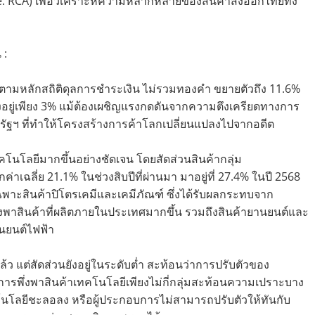
: RCA) เพื่อวิเคราะห์ความหลากหลายของสินค้าส่งออกไทยทั้ง
 :
ตามหลักสถิติดุลการชำระเงิน ไม่รวมทองคำ ขยายตัวถึง 11.6%
 ซึ่งอยู่เพียง 3% แม้ต้องเผชิญแรงกดดันจากความตึงเครียดทางการ
ัฐฯ ที่ทำให้โครงสร้างการค้าโลกเปลี่ยนแปลงไปจากอดีต
คโนโลยีมากขึ้นอย่างชัดเจน โดยสัดส่วนสินค้ากลุ่ม
ากค่าเฉลี่ย 21.1% ในช่วงสิบปีที่ผ่านมา มาอยู่ที่ 27.4% ในปี 2568
พาะสินค้าปิโตรเคมีและเคมีภัณฑ์ ซึ่งได้รับผลกระทบจาก
พึ่งพาสินค้าที่ผลิตภายในประเทศมากขึ้น รวมถึงสินค้ายานยนต์และ
านยนต์ไฟฟ้า
้ว แต่สัดส่วนยังอยู่ในระดับต่ำ สะท้อนว่าการปรับตัวของ
่การพึ่งพาสินค้าเทคโนโลยีเพียงไม่กี่กลุ่มสะท้อนความเปราะบาง
นโลยีชะลอลง หรือผู้ประกอบการไม่สามารถปรับตัวให้ทันกับ