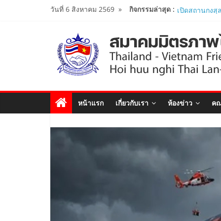
Skip
วันที่ 6 สิงหาคม 2569
»
กิจกรรมล่าสุด :
สมาคมร่วมนำน
to
โครงการหลักสู
ศึกษาดูงาน..
content
นายกสมาคมมิ
ร่วมคณะติดต
รัฐมนตรีว่าก
เยือนเวียดนาม
ผู้นำเวียดนาม-
งาน Thailand
หน้าแรก
เกี่ยวกับเรา
ห้องข่าว
คณ
Forum 2026 เ
สัมพันธ์ทางการ
สมาคมมิตรภา
หารือกับ เอก
สังคมนิยมเวี
..
สมาคมมิตรภาพ
เปิดสถานกงสุลก
ประจำจังหวัด
Viet Nam Con