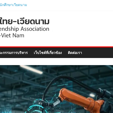
ตรภาษาอังกฤษเร่งรัด
ตรภาพไทย-เวียดนาม
ามนายกรัฐมนตรีและ
ารกระทรวงมหาดไทย
อย่างเป็นทางการ..
ไทย ร่วมแสดงวิสัยทัศน์
–Vietnam Business
ฉลิมฉลอง 50 ปีความ
ะกรรมการบริหาร
เว็บไซต์ที่เกี่ยวข้อง
ติดต่อเรา
ทูต..
่วมพิธีเปิดนิทรรศการ
ies: Celebrating 50
iland-Viet Nam
lations”..
ไทย-เวียดนามร่วมพิธี
ิตติมศักดิ์เวียดนาม
ภูเก็ต และงานสัมมนา
nect Forum ..