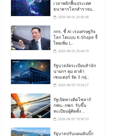
เวลาพลิกฟื้นประเทศ
ธนาคารโลกสำรวจบ..
2026-08-06 20:45:08
กกร. ชี้ AI เร่งเศรษฐกิจ
โลก โตแบบ K-Shape จี้
ไทยเพิ่ม L..
2026-08-06 20:44:19
รัฐบาลงัดระเบียบสำนัก
นายกฯ คุม ดาต้า
เซนเตอร์ จัด 3 กลุ่..
2026-08-05 19:54:27
รัฐเปิดทางติดโซลาร์
กฟน.-กฟภ. รับขึ้น
ทะเบียนผู้ติดตั้ง ..
2026-08-05 19:50:10
รัฐบาลปรับแผนดันบิ๊ก