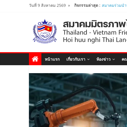
Skip
วันที่ 9 สิงหาคม 2569
»
กิจกรรมล่าสุด :
โครงการหลักสู
to
ศึกษาดูงาน..
นายกสมาคมมิ
content
ร่วมคณะติดต
รัฐมนตรีว่าก
เยือนเวียดนาม
ผู้นำเวียดนาม-
งาน Thailand
Forum 2026 เ
หน้าแรก
เกี่ยวกับเรา
ห้องข่าว
คณ
สัมพันธ์ทางการ
นายกสมาคมฯ ร
“The Woven T
Years of Tha
Diplomatic Re
สมาคมมิตรภาพ
เปิดสถานกงสุลก
ประจำจังหวัด
Viet Nam Con