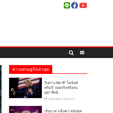
ข่าวเศรษฐกิจล่าสุด
วิเคราะห์ท่าที 'โดนัลด์
ทรัมป์' ถอยจริงหรือจน
มุม? ดีลอิ..
2026-08-07 20:23:13
เงินบาท ‘แข็งค่า’ หนักสุด