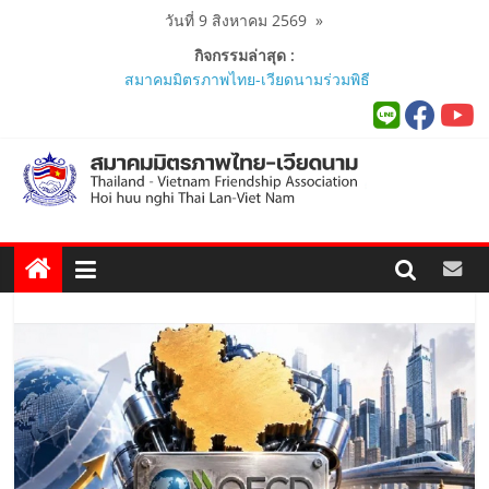
Skip
วันที่ 9 สิงหาคม 2569
»
to
กิจกรรมล่าสุด :
content
สมาคมมิตรภาพไทย-เวียดนามร่วมพิธี
เปิดสถานกงสุลกิตติมศักดิ์เวียดนาม
ประจำจังหวัดภูเก็ต และงานสัมมนา
Viet Nam Connect Forum ..
สมาคมร่วมนำนักศึกษาเวียดนาม
โครงการหลักสูตรภาษาอังกฤษเร่งรัด
ศึกษาดูงาน..
นายกสมาคมมิตรภาพไทย-เวียดนาม
ร่วมคณะติดตามนายกรัฐมนตรีและ
รัฐมนตรีว่าการกระทรวงมหาดไทย
เยือนเวียดนามอย่างเป็นทางการ..
ผู้นำเวียดนาม-ไทย ร่วมแสดงวิสัยทัศน์
งาน Thailand–Vietnam Business
Forum 2026 เฉลิมฉลอง 50 ปีความ
สัมพันธ์ทางการทูต..
นายกสมาคมฯ ร่วมพิธีเปิดนิทรรศการ
“The Woven Ties: Celebrating 50
Years of Thailand-Viet Nam