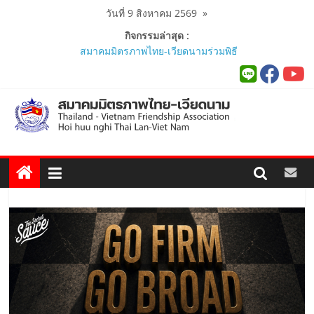
Skip
วันที่ 9 สิงหาคม 2569
»
to
กิจกรรมล่าสุด :
content
สมาคมมิตรภาพไทย-เวียดนามร่วมพิธี
เปิดสถานกงสุลกิตติมศักดิ์เวียดนาม
ประจำจังหวัดภูเก็ต และงานสัมมนา
Viet Nam Connect Forum ..
สมาคมร่วมนำนักศึกษาเวียดนาม
โครงการหลักสูตรภาษาอังกฤษเร่งรัด
ศึกษาดูงาน..
นายกสมาคมมิตรภาพไทย-เวียดนาม
ร่วมคณะติดตามนายกรัฐมนตรีและ
รัฐมนตรีว่าการกระทรวงมหาดไทย
เยือนเวียดนามอย่างเป็นทางการ..
ผู้นำเวียดนาม-ไทย ร่วมแสดงวิสัยทัศน์
งาน Thailand–Vietnam Business
Forum 2026 เฉลิมฉลอง 50 ปีความ
สัมพันธ์ทางการทูต..
นายกสมาคมฯ ร่วมพิธีเปิดนิทรรศการ
“The Woven Ties: Celebrating 50
Years of Thailand-Viet Nam