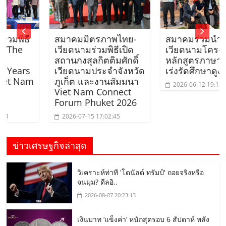
ี
สมาคมมิตรภาพไทย-
สมาคมร่วมนำนักศึกษ
เวียดนามร่วมพิธีเปิด
เวียดนามโครงการ
สถานกงสุลกิตติมศักดิ์
หลักสูตรภาษาอังกฤษ
rs
เวียดนามประจำจังหวัด
เร่งรัดศึกษาดูงาน
am
ภูเก็ต และงานสัมมนา
2026-06-12 19:12:38
Viet Nam Connect
Forum Phuket 2026
2026-07-15 17:02:45
ข่าวเศรษฐกิจล่าสุด
วิเคราะห์ท่าที 'โดนัลด์ ทรัมป์' ถอยจริงหรือ
จนมุม? ดีลอิ..
2026-08-07 20:23:13
เงินบาท ‘แข็งค่า’ หนักสุดรอบ 6 สัปดาห์ หลัง