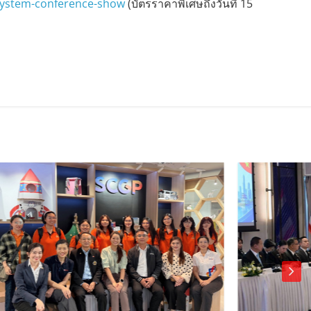
system-conference-show
(บัตรราคาพิเศษถึงวันที่ 15