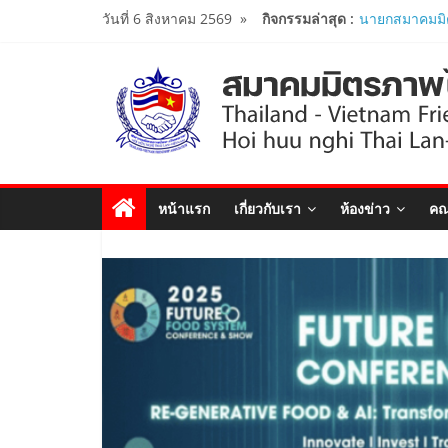
Skip
วันที่ 6 สิงหาคม 2569
»
กิจกรรมล่าสุด :
นายกสมาคมมิ
to
ร่วมคณะติดต
รัฐมนตรีว่าก
content
เยือนเวียดนาม
ผู้นำเวียดนาม-
งาน Thailand
Forum 2026 เ
สัมพันธ์ทางการ
สมาคมมิตรภา
หน้าแรก
เกี่ยวกับเรา
ห้องข่าว
คณ
หารือกับ เอก
สังคมนิยมเวี
..
สมาคมมิตรภาพ
เปิดสถานกงสุลก
ประจำจังหวัด
Viet Nam Con
สมาคมร่วมนำน
โครงการหลักสู
ศึกษาดูงาน..