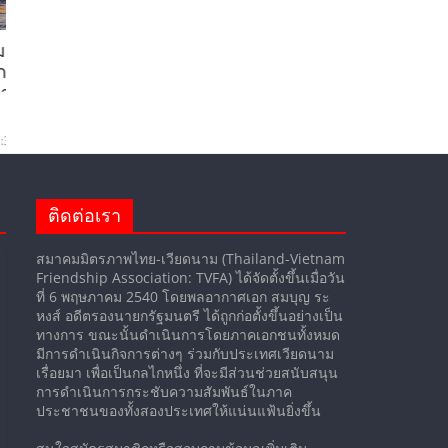
มคณะ
ผู้นำเวียดนาม-ไทย ร่วมแสดงวิสัยทัศน์งาน
Thailand–Vietnam Business Forum 2026
น
เฉลิมฉลอง 50 ปีความสัมพันธ์ทางการทูต
2026-05-31 16:11:10
ติดต่อเรา
สมาคมมิตรภาพไทย-เวียดนาม (Thailand-Vietnam
Friendship Association: TVFA) ได้จัดตั้งขึ้นเมื่อวัน
ที่ 6 พฤษภาคม 2540 โดยพลอากาศเอก สมบุญ ระ
หงส์ อดีตรองนายกรัฐมนตรี ได้ถูกก่อตั้งขึ้นอย่างเป็น
ทางการ ขณะนั้นดำเนินการโดยภาคเอกชนทั้งหมด
มีการดำเนินกิจการต่างๆ ร่วมกับประเทศเวียดนาม
เรื่อยมา เพื่อเป็นกลไกหนึ่ง ที่จะมีส่วนช่วยสนับสนุน
การดำเนินการกระชับความสัมพันธ์ในภาค
ประชาชนของทั้งสองประเทศให้แน่นแฟ้นยิ่งขึ้น