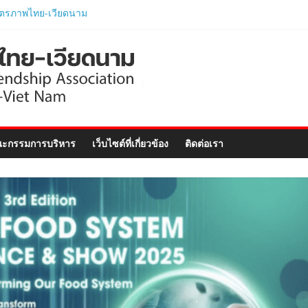
ตรภาพไทย-เวียดนาม
ามนายกรัฐมนตรีและ
ารกระทรวงมหาดไทย
อย่างเป็นทางการ..
ไทย ร่วมแสดงวิสัยทัศน์
–Vietnam Business
ฉลิมฉลอง 50 ปีความ
ทูต..
พไทย-เวียดนาม ประชุม
ะกรรมการบริหาร
เว็บไซต์ที่เกี่ยวข้อง
ติดต่อเรา
อัครราชทูตสาธารณรัฐ
ยดนาม ประจำประเทศไทย
ไทย-เวียดนามร่วมพิธี
ิตติมศักดิ์เวียดนาม
ภูเก็ต และงานสัมมนา
nect Forum ..
ักศึกษาเวียดนาม
ตรภาษาอังกฤษเร่งรัด