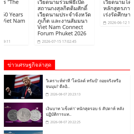
he
เวียดนามร่วมพิธีเปิด
เวียดนามโครงการ
สถานกงสุลกิตติมศักดิ์
หลักสูตรภาษาอังกฤ
ars
เวียดนามประจำจังหวัด
เร่งรัดศึกษาดูงาน
 Nam
ภูเก็ต และงานสัมมนา
2026-06-12 19:12:38
Viet Nam Connect
Forum Phuket 2026
2026-07-15 17:02:45
ข่าวเศรษฐกิจล่าสุด
วิเคราะห์ท่าที 'โดนัลด์ ทรัมป์' ถอยจริงหรือ
จนมุม? ดีลอิ..
2026-08-07 20:23:13
เงินบาท ‘แข็งค่า’ หนักสุดรอบ 6 สัปดาห์ หลัง
ปฏิบัติการแท..
2026-08-07 20:22:25