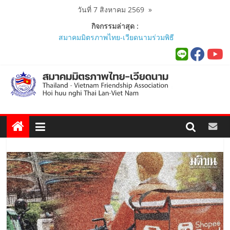
Skip
วันที่ 7 สิงหาคม 2569
»
to
กิจกรรมล่าสุด :
content
สมาคมมิตรภาพไทย-เวียดนามร่วมพิธี
เปิดสถานกงสุลกิตติมศักดิ์เวียดนาม
ประจำจังหวัดภูเก็ต และงานสัมมนา
Viet Nam Connect Forum ..
สมาคมร่วมนำนักศึกษาเวียดนาม
โครงการหลักสูตรภาษาอังกฤษเร่งรัด
ศึกษาดูงาน..
นายกสมาคมมิตรภาพไทย-เวียดนาม
ร่วมคณะติดตามนายกรัฐมนตรีและ
รัฐมนตรีว่าการกระทรวงมหาดไทย
เยือนเวียดนามอย่างเป็นทางการ..
ผู้นำเวียดนาม-ไทย ร่วมแสดงวิสัยทัศน์
งาน Thailand–Vietnam Business
Forum 2026 เฉลิมฉลอง 50 ปีความ
สัมพันธ์ทางการทูต..
นายกสมาคมฯ ร่วมพิธีเปิดนิทรรศการ
“The Woven Ties: Celebrating 50
Years of Thailand-Viet Nam