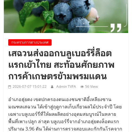
..
กระทรวงการต่างประเทศ
เสฉวนส่งออกบลูเบอร์รี่ล็อต
แรกเข้าไทย สะท้อนศักยภาพ
การค้าเกษตรข้ามพรมแดน
2026-07-07 15:01:22
Admin TVFA
56 View
อำเภอฮุ่ยตง เขตปกครองตนเองชนชาติอี๋เหลียงซาน
มณฑลเสฉวน ได้เข้าสู่ฤดูกาลเก็บเกี่ยวผลไม้ประจำปี โดย
เฉพาะบลูเบอร์รี่ที่ให้ผลผลิตอย่างอุดมสมบูรณ์ในหลาย
พื้นที่เพาะปลูก ล่าสุด บลูเบอร์รี่จากอำเภอฮุ่ยตงล็อตแรก
ปริมาณ 3.96 ตัน ได้ผ่านการตรวจสอบและกักกันโรคจาก