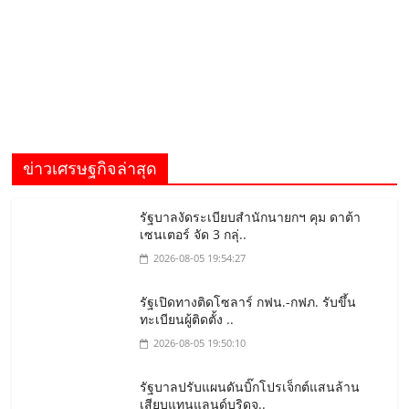
ข่าวเศรษฐกิจล่าสุด
รัฐบาลงัดระเบียบสำนักนายกฯ คุม ดาต้า
เซนเตอร์ จัด 3 กลุ่..
2026-08-05 19:54:27
รัฐเปิดทางติดโซลาร์ กฟน.-กฟภ. รับขึ้น
ทะเบียนผู้ติดตั้ง ..
2026-08-05 19:50:10
รัฐบาลปรับแผนดันบิ๊กโปรเจ็กต์แสนล้าน
เสียบแทนแลนด์บริดจ..