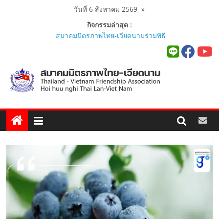
Skip
วันที่ 6 สิงหาคม 2569
»
to
กิจกรรมล่าสุด :
content
สมาคมมิตรภาพไทย-เวียดนามร่วมพิธี
เปิดสถานกงสุลกิตติมศักดิ์เวียดนาม
ประจำจังหวัดภูเก็ต และงานสัมมนา
Viet Nam Connect Forum ..
สมาคมร่วมนำนักศึกษาเวียดนาม
โครงการหลักสูตรภาษาอังกฤษเร่งรัด
ศึกษาดูงาน..
นายกสมาคมมิตรภาพไทย-เวียดนาม
ร่วมคณะติดตามนายกรัฐมนตรีและ
รัฐมนตรีว่าการกระทรวงมหาดไทย
เยือนเวียดนามอย่างเป็นทางการ..
ผู้นำเวียดนาม-ไทย ร่วมแสดงวิสัยทัศน์
งาน Thailand–Vietnam Business
Forum 2026 เฉลิมฉลอง 50 ปีความ
สัมพันธ์ทางการทูต..
สมาคมมิตรภาพไทย-เวียดนาม ประชุม
หารือกับ เอกอัครราชทูตสาธารณรัฐ
สังคมนิยมเวียดนาม ประจำประเทศไทย