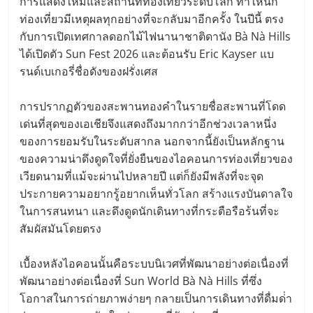
การแสดงใหม่และสถานที่ท่องเที่ยวระดับโลก ทําให้นัก
ท่องเที่ยวมีเหตุผลทุกอย่างที่จะกลับมาอีกครั้ง ในปีนี้ ตรง
กับการเปิดเทศกาลดอกไม้ไฟนานาชาติดานัง Bà Nà Hills
ได้เปิดตัว Sun Fest 2026 และต้อนรับ Eric Kayser แบ
รนด์เบเกอรี่ชื่อดังของฝรั่งเศส
การปรากฏตัวของสะพานทองคําในรายชื่อสะพานที่โดด
เด่นที่สุดของเอเชียจึงแสดงถึงมากกว่าอีกช่วงเวลาหนึ่ง
ของการยอมรับในระดับสากล นอกจากนี้ยังเป็นหลักฐาน
ของความน่าดึงดูดใจที่ยั่งยืนของไอคอนการท่องเที่ยวของ
เวียดนามที่แม้จะผ่านไปหลายปี แต่ก็ยังมีพลังที่จะจุด
ประกายความอยากรู้อยากเห็นทั่วโลก สร้างแรงบันดาลใจ
ในการสนทนา และดึงดูดนักเดินทางที่กระตือรือร้นที่จะ
สัมผัสมันโดยตรง
เบื้องหลังไอคอนนั้นคือระบบนิเวศที่พัฒนาอย่างต่อเนื่องที่
พัฒนาอย่างต่อเนื่องที่ Sun World Bà Nà Hills ที่ซึ่ง
โอกาสในการถ่ายภาพง่ายๆ กลายเป็นการเดินทางที่ดื่มด่ํา