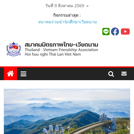
Skip
วันที่ 9 สิงหาคม 2569
»
to
กิจกรรมล่าสุด :
สมาคมร่วมนำนักศึกษาเวียดนาม
content
โครงการหลักสูตรภาษาอังกฤษเร่งรัด
ศึกษาดูงาน..
นายกสมาคมมิตรภาพไทย-เวียดนาม
ร่วมคณะติดตามนายกรัฐมนตรีและ
รัฐมนตรีว่าการกระทรวงมหาดไทย
เยือนเวียดนามอย่างเป็นทางการ..
ผู้นำเวียดนาม-ไทย ร่วมแสดงวิสัยทัศน์
งาน Thailand–Vietnam Business
Forum 2026 เฉลิมฉลอง 50 ปีความ
สัมพันธ์ทางการทูต..
นายกสมาคมฯ ร่วมพิธีเปิดนิทรรศการ
“The Woven Ties: Celebrating 50
Years of Thailand-Viet Nam
Diplomatic Relations”..
สมาคมมิตรภาพไทย-เวียดนามร่วมพิธี
เปิดสถานกงสุลกิตติมศักดิ์เวียดนาม
ประจำจังหวัดภูเก็ต และงานสัมมนา