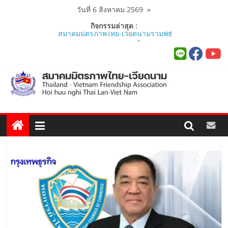
Skip
วันที่ 6 สิงหาคม 2569
»
to
กิจกรรมล่าสุด :
สมาคมมิตรภาพไทย-เวียดนามร่วมพิธี
content
เปิดสถานกงสุลกิตติมศักดิ์เวียดนาม
ประจำจังหวัดภูเก็ต และงานสัมมนา
Viet Nam Connect Forum ..
สมาคมร่วมนำนักศึกษาเวียดนาม
โครงการหลักสูตรภาษาอังกฤษเร่งรัด
ศึกษาดูงาน..
นายกสมาคมมิตรภาพไทย-เวียดนาม
ร่วมคณะติดตามนายกรัฐมนตรีและ
รัฐมนตรีว่าการกระทรวงมหาดไทย
เยือนเวียดนามอย่างเป็นทางการ..
ผู้นำเวียดนาม-ไทย ร่วมแสดงวิสัยทัศน์
งาน Thailand–Vietnam Business
Forum 2026 เฉลิมฉลอง 50 ปีความ
สัมพันธ์ทางการทูต..
สมาคมมิตรภาพไทย-เวียดนาม ประชุม
หารือกับ เอกอัครราชทูตสาธารณรัฐ
สังคมนิยมเวียดนาม ประจำประเทศไทย