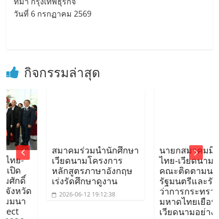
ที่มา กรุงเทพธุรกิจ
วันที่ 6 กรกฏาคม 2569
กิจกรรมล่าสุด
สมาคมร่วมนำนักศึกษา
นายกสมาคมมิตรภาพ
-
เวียดนามโครงการ
ไทย-เวียดนาม ร่วม
หลักสูตรภาษาอังกฤษ
คณะติดตามนายก
์
เร่งรัดศึกษาดูงาน
รัฐมนตรีและรัฐมนตรี
ัด
ว่าการกระทรวง
2026-06-12 19:12:38
า
มหาดไทยเยือน
เวียดนามอย่างเป็น