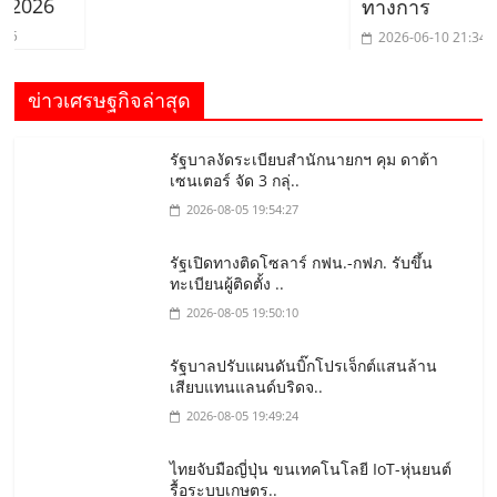
6
ทางการ
2026-06-10 21:34:11
ข่าวเศรษฐกิจล่าสุด
รัฐบาลงัดระเบียบสำนักนายกฯ คุม ดาต้า
เซนเตอร์ จัด 3 กลุ่..
2026-08-05 19:54:27
รัฐเปิดทางติดโซลาร์ กฟน.-กฟภ. รับขึ้น
ทะเบียนผู้ติดตั้ง ..
2026-08-05 19:50:10
รัฐบาลปรับแผนดันบิ๊กโปรเจ็กต์แสนล้าน
เสียบแทนแลนด์บริดจ..
2026-08-05 19:49:24
ไทยจับมือญี่ปุ่น ขนเทคโนโลยี IoT-หุ่นยนต์
รื้อระบบเกษตร..