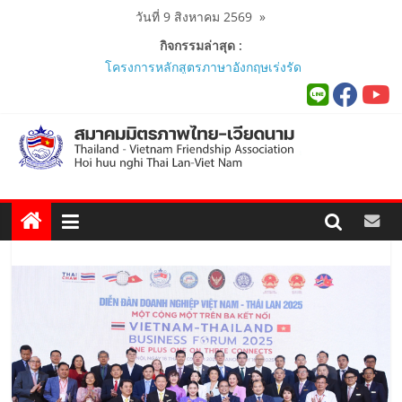
Skip
วันที่ 9 สิงหาคม 2569
»
to
กิจกรรมล่าสุด :
content
นายกสมาคมมิตรภาพไทย-เวียดนาม
ร่วมคณะติดตามนายกรัฐมนตรีและ
รัฐมนตรีว่าการกระทรวงมหาดไทย
เยือนเวียดนามอย่างเป็นทางการ..
ผู้นำเวียดนาม-ไทย ร่วมแสดงวิสัยทัศน์
งาน Thailand–Vietnam Business
Forum 2026 เฉลิมฉลอง 50 ปีความ
สัมพันธ์ทางการทูต..
นายกสมาคมฯ ร่วมพิธีเปิดนิทรรศการ
“The Woven Ties: Celebrating 50
Years of Thailand-Viet Nam
Diplomatic Relations”..
สมาคมมิตรภาพไทย-เวียดนามร่วมพิธี
เปิดสถานกงสุลกิตติมศักดิ์เวียดนาม
ประจำจังหวัดภูเก็ต และงานสัมมนา
Viet Nam Connect Forum ..
สมาคมร่วมนำนักศึกษาเวียดนาม
โครงการหลักสูตรภาษาอังกฤษเร่งรัด